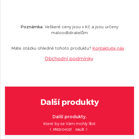
Poznámka:
Veškeré ceny jsou v Kč a jsou určeny
maloodběratelům
Máte otázku ohledně tohoto produktu?
Kontaktujte nás
.
Obchodní podmínky
Další produkty
Další produkty,
které by se Vám mohly líbit
PŘEDCHOZÍ
DALŠÍ