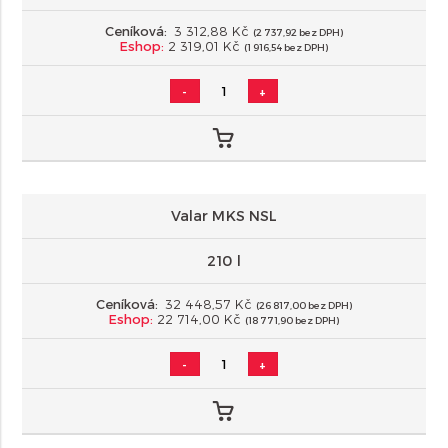
Ceníková:
3 312,88 Kč
(2 737,92 bez DPH)
Eshop:
2 319,01 Kč
(1 916,54 bez DPH)
-
+
Valar MKS NSL
210 l
Ceníková:
32 448,57 Kč
(26 817,00 bez DPH)
Eshop:
22 714,00 Kč
(18 771,90 bez DPH)
-
+