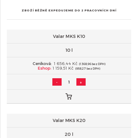
ZBOŽÍ BĚŽNĚ EXPEDUJEME DO 2 PRACOVNÍCH DNÍ
Valar MKS K10
10 l
Ceníková:
1 656,44 Kč
(1 368,96 bez DPH)
Eshop:
1 159,51 Kč
(958,27 bez DPH)
-
+
Valar MKS K20
20 l