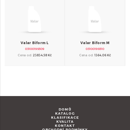
Valar Biform L
Valar Biform M
03100199309
03100199310
Cena od:
23834,58 Kč
Cena od:
1364,06 Kč
C
DOMŮ
KATALOG
KLASIFIKACE
KVALITA
KONTAKT
OBCHODNÍ PODMÍNKY