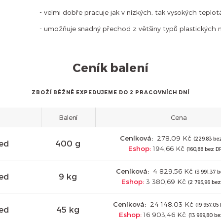
- velmi dobře pracuje jak v nízkých, tak vysokých tepl
- umožňuje snadný přechod z většiny typů plastických 
Ceník balení
ZBOŽÍ BĚŽNĚ EXPEDUJEME DO 2 PRACOVNÍCH DNÍ
Balení
Cena
Ceníková:
278,09 Kč
(229,83 be
red
400 g
Eshop:
194,66 Kč
(160,88 bez D
Ceníková:
4 829,56 Kč
(3 991,37 
red
9 kg
Eshop:
3 380,69 Kč
(2 793,96 be
Ceníková:
24 148,03 Kč
(19 957,05
red
45 kg
Eshop:
16 903,46 Kč
(13 969,80 b