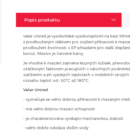
Popis produktu
Valar Unired je vysokotlaké vysokoteplotní na bázi lith
s prodlouženým vláknem pro zvýšení přilnavosti k maza
prodloužení životnosti, s EP přísadami pro další zlepše
korozi. Mazivo je červené barvy.
Je vhodné k mazání zejména kluzných ložisek, převodov
otáčkovým faktorem pracujících v náročných podmínkác
zatížením a při vysokých teplotách v mobilních strojích
rozsahu teplot od -30ºC až 180ºC.
Valar Unired
:
- vyznačuje se velmi dobrou přilnavostí k mazaným mís
- má velmi dobrou mazací schopnost
- je charakterizována vynikající mechanickou stálostí
- velmi dobře odolává vlivům vody