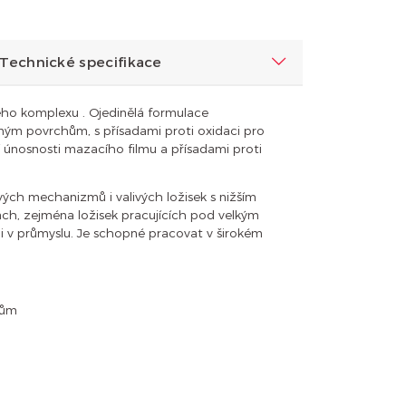
Technické specifikace
ného komplexu . Ojedinělá formulace
ným povrchům, s přísadami proti oxidaci pro
ní únosnosti mazacího filmu a přísadami proti
ých mechanizmů i valivých ložisek s nižším
h, zejména ložisek pracujících pod velkým
 i v průmyslu. Je schopné pracovat v širokém
tům