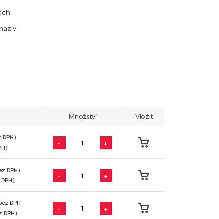
otách
maziv
Množství
Vložit
z DPH)
-
+
PH)
bez DPH)
-
+
z DPH)
 bez DPH)
-
+
ez DPH)