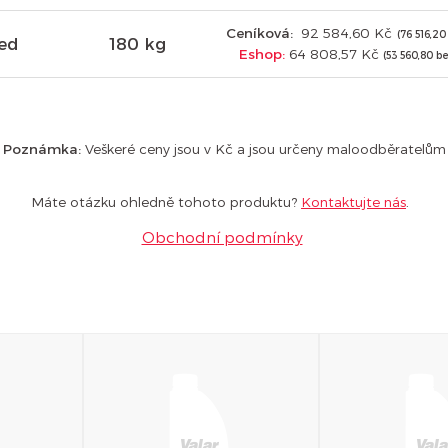
Ceníková:
92 584,60 Kč
(76 516,2
red
180 kg
Eshop:
64 808,57 Kč
(53 560,80 b
Poznámka:
Veškeré ceny jsou v Kč a jsou určeny maloodběratelům
Máte otázku ohledně tohoto produktu?
Kontaktujte nás
.
Obchodní podmínky