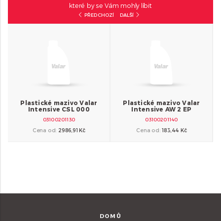
které by se Vám mohly líbit
PŘEDCHOZÍ
DALŠÍ
Plastické mazivo Valar
Plastické mazivo Valar
Pla
Intensive AW 2 EP
Intensive SLX 460 EP
03100201140
03100201150
Cena od:
183,44 Kč
Cena od:
267,85 Kč
DOMŮ