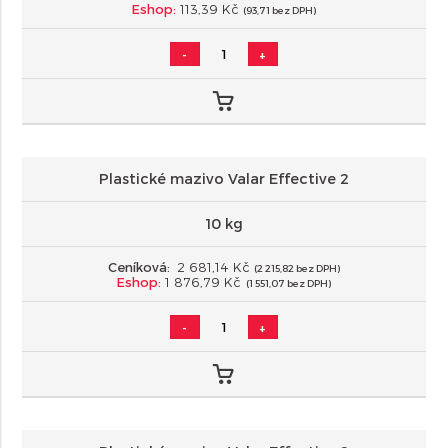
Eshop:
113,39 Kč
(93,71 bez DPH)
-
+
Plastické mazivo Valar Effective 2
10 kg
Ceníková:
2 681,14 Kč
(2 215,82 bez DPH)
Eshop:
1 876,79 Kč
(1 551,07 bez DPH)
-
+