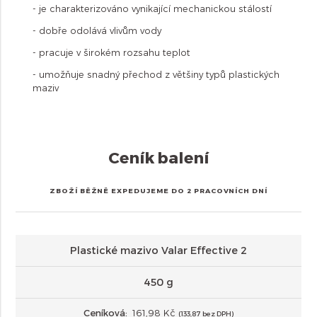
- je charakterizováno vynikající mechanickou stálostí
- dobře odolává vlivům vody
- pracuje v širokém rozsahu teplot
- umožňuje snadný přechod z většiny typů plastických
maziv
Ceník balení
ZBOŽÍ BĚŽNĚ EXPEDUJEME DO 2 PRACOVNÍCH DNÍ
Plastické mazivo Valar Effective 2
450 g
Ceníková:
161,98 Kč
(133,87 bez DPH)