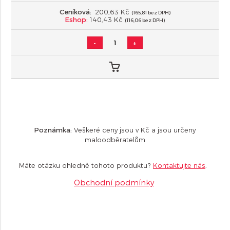
Ceníková:
200,63 Kč
(165,81 bez DPH)
Eshop:
140,43 Kč
(116,06 bez DPH)
-
+
Poznámka:
Veškeré ceny jsou v Kč a jsou určeny
maloodběratelům
Máte otázku ohledně tohoto produktu?
Kontaktujte nás
.
Obchodní podmínky