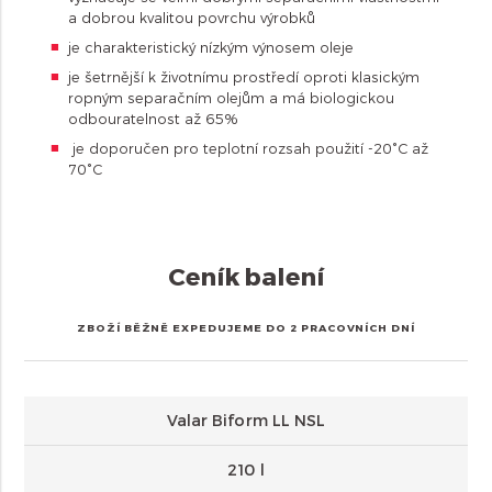
a dobrou kvalitou povrchu výrobků
je charakteristický nízkým výnosem oleje
je šetrnější k životnímu prostředí oproti klasickým
ropným separačním olejům a má biologickou
odbouratelnost až 65%
je doporučen pro teplotní rozsah použití -20°C až
70°C
Ceník balení
ZBOŽÍ BĚŽNĚ EXPEDUJEME DO 2 PRACOVNÍCH DNÍ
Valar Biform LL NSL
210 l