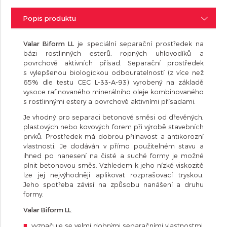
Popis produktu
Valar Biform LL
je speciální separační prostředek na
bázi rostlinných esterů, ropných uhlovodíků a
povrchově aktivních přísad. Separační prostředek
s vylepšenou biologickou odbouratelností (z více než
65% dle testu CEC L-33-A-93) vyrobený na základě
vysoce rafinovaného minerálního oleje kombinovaného
s rostlinnými estery a povrchově aktivními přísadami.
Je vhodný pro separaci betonové směsi od dřevěných,
plastových nebo kovových forem při výrobě stavebních
prvků. Prostředek má dobrou přilnavost a antikorozní
vlastnosti. Je dodáván v přímo použitelném stavu a
ihned po nanesení na čisté a suché formy je možné
plnit betonovou směs. Vzhledem k jeho nízké viskozitě
lze jej nejvýhodněji aplikovat rozprašovací tryskou.
Jeho spotřeba závisí na způsobu nanášení a druhu
formy.
Valar Biform LL
:
vyznačuje se velmi dobrými separačními vlastnostmi