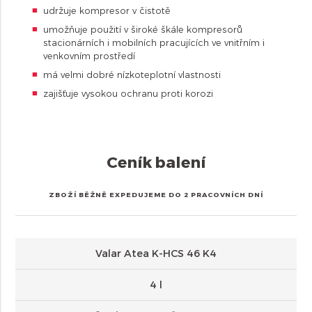
udržuje kompresor v čistotě
umožňuje použití v široké škále kompresorů
stacionárních i mobilních pracujících ve vnitřním i
venkovním prostředí
má velmi dobré nízkoteplotní vlastnosti
zajišťuje vysokou ochranu proti korozi
Ceník balení
ZBOŽÍ BĚŽNĚ EXPEDUJEME DO 2 PRACOVNÍCH DNÍ
Valar Atea K-HCS 46 K4
4 l