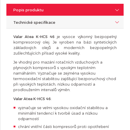
Popis produktu
Technické specifikace
Valar Atea K-HCS 46
je vysoce výkonný bezpopelný
kompresorový olej. Je vyroben na bázi syntetických
základových olejů a moderních bezpopelných
zušlechťujících přísad vysoké kvality.
Je vhodný pro mazání rotačních vzduchových a
plynových kompresorů s vysokým teplotním
namáháním. Vyznačuje se zejména vysokou
termooxidační stabilitou zajišťující bezporuchový chod
při vysokých teplotách, nízkou odparností a
prodloužením intervalů výměn.
Valar Atea K-HCS 46
:
vyznačuje se velmi vysokou oxidační stabilitou a
minimální tendencí k tvorbě úsad a nízkou
odparností
chrání vnitřní části kompresorů proti opotřebení