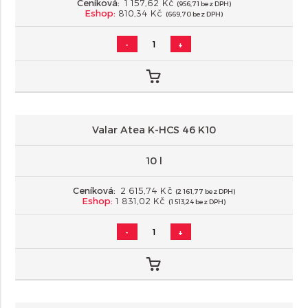
Ceníková:
1 157,62 Kč
(956,71 bez DPH)
Eshop:
810,34 Kč
(669,70 bez DPH)
-
+
Valar Atea K-HCS 46 K10
10 l
Ceníková:
2 615,74 Kč
(2 161,77 bez DPH)
Eshop:
1 831,02 Kč
(1 513,24 bez DPH)
-
+