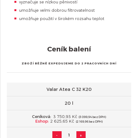
vyznačuje se nízkou pěnivostí
umožňuje velmi dobrou filtrovatelnost
umožňuje použití v širokém rozsahu teplot
Ceník balení
ZBOŽÍ BĚŽNĚ EXPEDUJEME DO 2 PRACOVNÍCH DNÍ
Valar Atea C 32 K20
20 l
Ceníková:
3 750,93 Kč
(3 099,94 bez DPH)
Eshop:
2 625,65 Kč
(2 169,96 bez DPH)
-
+