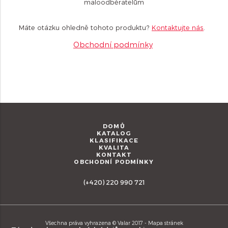
maloodběratelům
Máte otázku ohledně tohoto produktu?
Kontaktujte nás
.
Obchodní podmínky
DOMŮ
KATALOG
KLASIFIKACE
KVALITA
KONTAKT
OBCHODNÍ PODMÍNKY
(+420) 220 990 721
Všechna práva vyhrazena © Valar 2017 -
Mapa stránek