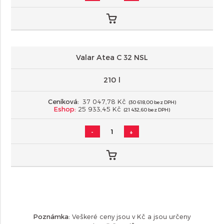
Valar Atea C 32 NSL
210 l
Ceníková:
37 047,78 Kč
(30 618,00 bez DPH)
Eshop:
25 933,45 Kč
(21 432,60 bez DPH)
-
+
Poznámka:
Veškeré ceny jsou v Kč a jsou určeny