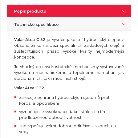
Popis produktu
Technické specifikace
Valar Atea C 32
je vysoce jakostní hydraulický olej bez
obsahu zinku na bázi speciálních základových olejů a
zušlechťujících přísad vysoké kvality nejmodernější
koncepce.
Je vhodný pro hydrostatické mechanizmy vystavované
vysokému mechanickému a tepelnému namáhání jak
stacionárních, tak i mobilních strojů.
Valar Atea C 32
:
zaručuje ochranu hydraulických systémů proti
korozi a opotřebení
vyznačuje se vysokou oxidační stálostí a tím
prodlouženou dobou životnosti
zabezpečuje velmi dobrou odlučivost vzduchu a
vody