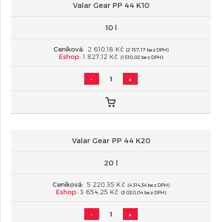
Valar Gear PP 44 K10
10 l
Ceníková:
2 610,18 Kč
(2 157,17 bez DPH)
Eshop:
1 827,12 Kč
(1 510,02 bez DPH)
-
+
Valar Gear PP 44 K20
20 l
Ceníková:
5 220,35 Kč
(4 314,34 bez DPH)
Eshop:
3 654,25 Kč
(3 020,04 bez DPH)
-
+