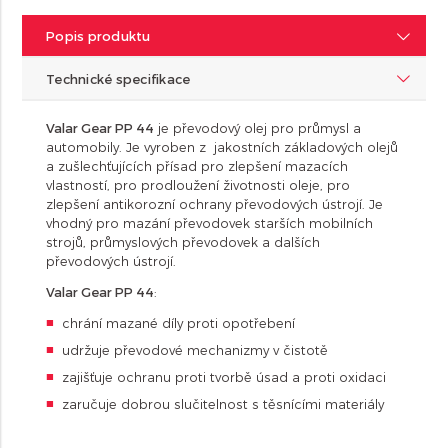
Popis produktu
Technické specifikace
Valar Gear PP 44
je převodový olej pro průmysl a
automobily. Je vyroben z jakostních základových olejů
a zušlechťujících přísad pro zlepšení mazacích
vlastností, pro prodloužení životnosti oleje, pro
zlepšení antikorozní ochrany převodových ústrojí. Je
vhodný pro mazání převodovek starších mobilních
strojů, průmyslových převodovek a dalších
převodových ústrojí.
Valar Gear PP 44
:
chrání mazané díly proti opotřebení
udržuje převodové mechanizmy v čistotě
zajišťuje ochranu proti tvorbě úsad a proti oxidaci
zaručuje dobrou slučitelnost s těsnícími materiály