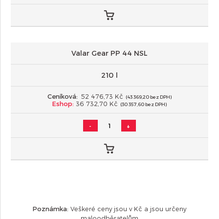
Valar Gear PP 44 NSL
210 l
Ceníková:
52 476,73 Kč
(43 369,20 bez DPH)
Eshop:
36 732,70 Kč
(30 357,60 bez DPH)
-
+
Poznámka:
Veškeré ceny jsou v Kč a jsou určeny
maloodběratelům