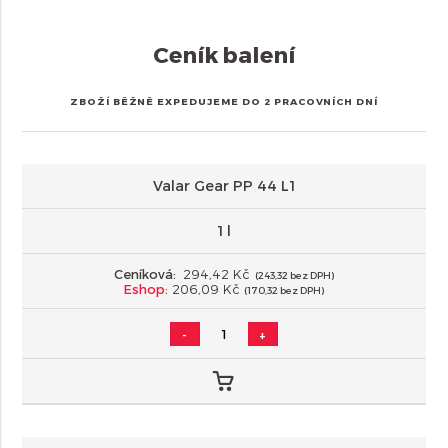
Ceník balení
ZBOŽÍ BĚŽNĚ EXPEDUJEME DO 2 PRACOVNÍCH DNÍ
Valar Gear PP 44 L1
1 l
Ceníková:
294,42 Kč
(243,32 bez DPH)
Eshop:
206,09 Kč
(170,32 bez DPH)
-
+