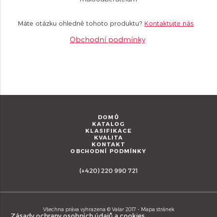
Máte otázku ohledně tohoto produktu?
Kontaktujte nás
.
Obchodní podmínky
DOMŮ
KATALOG
KLASIFIKACE
KVALITA
KONTAKT
OBCHODNÍ PODMÍNKY
(+420) 220 990 721
Všechna práva vyhrazena © Valar 2017 -
Mapa stránek
Zásady ochrany osobních údajů a cookies