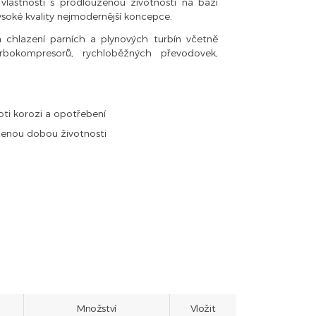
 vlastností s prodlouženou životností na bázi
vysoké kvality nejmodernější koncepce.
chlazení parních a plynových turbín včetně
 turbokompresorů, rychloběžných převodovek,
ti korozi a opotřebení
uženou dobou životnosti
Množství
Vložit