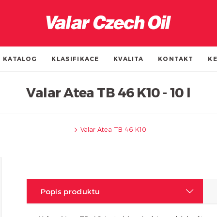
KATALOG
KLASIFIKACE
KVALITA
KONTAKT
KE
Valar Atea TB 46 K10 - 10 l
Valar Atea TB 46 K10
Popis produktu