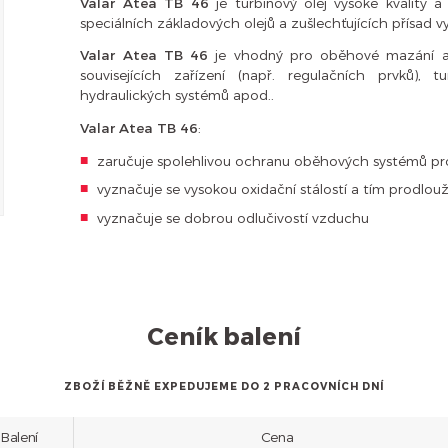
Valar Atea TB 46
je turbínový olej vysoké kvality a
speciálních základových olejů a zušlechťujících přísad 
Valar Atea TB 46
je vhodný pro oběhové mazání a 
souvisejících zařízení (např. regulačních prvků),
hydraulických systémů apod..
Valar Atea TB 46
:
zaručuje spolehlivou ochranu oběhových systémů pro
vyznačuje se vysokou oxidační stálostí a tím prodlo
vyznačuje se dobrou odlučivostí vzduchu
Ceník balení
ZBOŽÍ BĚŽNĚ EXPEDUJEME DO 2 PRACOVNÍCH DNÍ
Balení
Cena