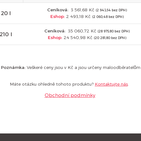
Ceníková:
3 561,68 Kč
(2 943,54 bez DPH)
20 l
Eshop:
2 493,18 Kč
(2 060,48 bez DPH)
Ceníková:
35 060,72 Kč
(28 975,80 bez DPH)
210 l
Eshop:
24 540,98 Kč
(20 281,80 bez DPH)
Poznámka:
Veškeré ceny jsou v Kč a jsou určeny maloodběratelům
Máte otázku ohledně tohoto produktu?
Kontaktujte nás
.
Obchodní podmínky