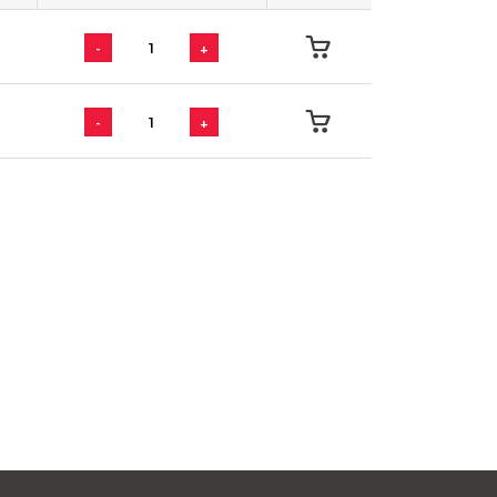
-
+
-
+