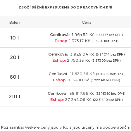
ZBOŽÍ BĚŽNĚ EXPEDUJEME DO 2 PRACOVNÍCH DNÍ
Balení
Cena
Ceníková:
1 964,52 Kč
(1 623,57 bez DPH)
10 l
Eshop:
1 375,17 Kč
(1 136,50 bez DPH)
Ceníková:
3 929,04 Kč
(3 247,14 bez DPH)
20 l
Eshop:
2 750,33 Kč
(2 273,00 bez DPH)
Ceníková:
11 620,36 Kč
(9 603,60 bez DPH)
60 l
Eshop:
8 134,10 Kč
(6 722,40 bez DPH)
Ceníková:
38 917,96 Kč
(32 163,60 bez DPH)
210 l
Eshop:
27 242,06 Kč
(22 514,10 bez DPH)
Poznámka:
Veškeré ceny jsou v Kč a jsou určeny maloodběratelům