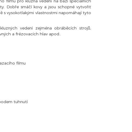
ho filmu pro kluzná vedení na bázi speciálních
lity. Dobře smáčí kovy a jsou schopné vytvořit
čně s vysokotlakými vlastnostmi napomáhají tyto
 kluzných vedení zejména obráběcích strojů,
vných a frézovacích hlav apod..
mazacího filmu
 bodem tuhnutí