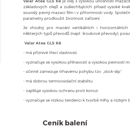
Valar Atea GLS 68
je olej s vysokou únosností mazací
základových olejů a zušlechťujících přísad vysoké kva
souvislý pevný mazací film i v přítomnosti vody. Spole
parametry prodloužit životnost zařízení.
Je vhodný pro mazání vertikálních i horizontálních
některých typů převodů (např. šroubové převody), posu
Valar Atea GLS 68
:
- má příznivé třecí vlastnosti
- vyznačuje se vysokou přilnavostí a vysokou pevností 
- účinně zamezuje trhavému pohybu tzv. „stick-slip“
- má dobrou termooxidační stabilitu
- zajišťuje vysokou ochranu proti korozi
- vyznačuje se nízkou tendenci k tvorbě mlhy a nízkým
Ceník balení