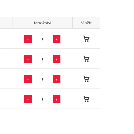
Množství
Vložit
-
+
-
+
-
+
-
+