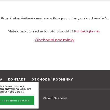
Poznámka:
Veškeré ceny jsou v Kč a jsou určeny maloodběratelům
Máte otázku ohledně tohoto produktu?
Kontaktujte nás
.
Obchodní podmínky
TA
KONTAKT
OBCHODNÍ PODMÍNKY
ávštěvnosti soubory
ašem chování na webu pro
pnout nebo upravit.
Web od
 s použitím cookies