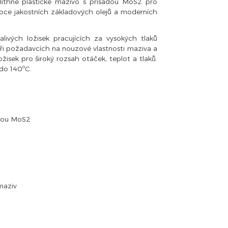
 lithné plastické mazivo s přísadou MoS2 pro
soce jakostních základových olejů a moderních
livých ložisek pracujících za vysokých tlaků
 při požadavcích na nouzové vlastnosti maziva a
žisek pro široký rozsah otáček, teplot a tlaků.
do 140ºC.
adou MoS2
maziv