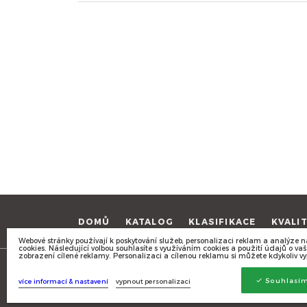
DOMŮ
KATALOG
KLASIFIKACE
KVALI
Webové stránky používají k poskytování služeb, personalizaci reklam a analýze n
cookies. Následující volbou souhlasíte s využíváním cookies a použití údajů o v
zobrazení cílené reklamy. Personalizaci a cílenou reklamu si můžete kdykoliv vy
Všechna práva vyhrazena © Valar 2017 -
Mapa stránek
Souhlasím
více informací & nastavení
vypnout personalizaci
Zásady ochrany osobních údajů a cookies