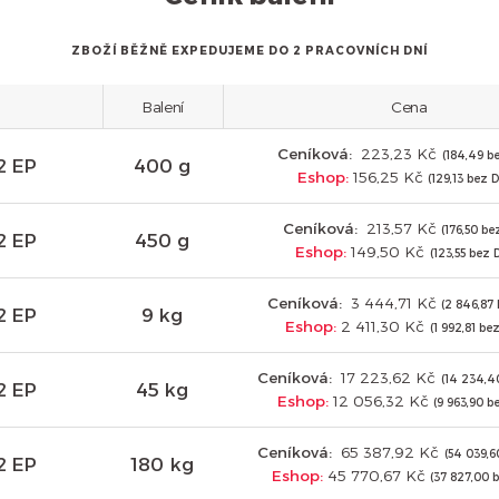
ZBOŽÍ BĚŽNĚ EXPEDUJEME DO 2 PRACOVNÍCH DNÍ
Balení
Cena
Ceníková:
223,23 Kč
(184,49 b
2 EP
400 g
Eshop:
156,25 Kč
(129,13 bez 
Ceníková:
213,57 Kč
(176,50 b
2 EP
450 g
Eshop:
149,50 Kč
(123,55 bez 
Ceníková:
3 444,71 Kč
(2 846,87
2 EP
9 kg
Eshop:
2 411,30 Kč
(1 992,81 be
Ceníková:
17 223,62 Kč
(14 234,4
2 EP
45 kg
Eshop:
12 056,32 Kč
(9 963,90 b
Ceníková:
65 387,92 Kč
(54 039,6
2 EP
180 kg
Eshop:
45 770,67 Kč
(37 827,00 