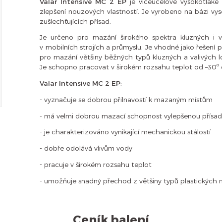
Valar Intensive MC 2 EP
je víceúčelové vysokotlaké
zlepšení nouzových vlastností. Je vyrobeno na bázi vy
zušlechťujících přísad.
Je určeno pro mazání širokého spektra kluzných i va
v mobilních strojích a průmyslu. Je vhodné jako řešení
pro mazání většiny běžných typů kluzných a valivých lo
Je schopno pracovat v širokém rozsahu teplot od –30º 
Valar Intensive MC 2 EP
:
- vyznačuje se dobrou přilnavostí k mazaným místům
- má velmi dobrou mazací schopnost vylepšenou přís
- je charakterizováno vynikající mechanickou stálostí
- dobře odolává vlivům vody
- pracuje v širokém rozsahu teplot
- umožňuje snadný přechod z většiny typů plastických 
Ceník balení