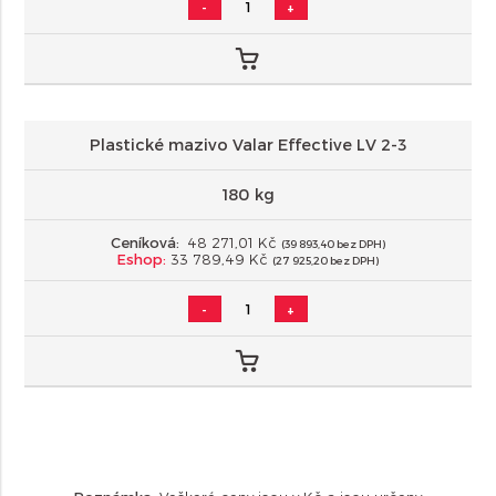
-
+
Plastické mazivo Valar Effective LV 2-3
180 kg
Ceníková:
48 271,01 Kč
(39 893,40 bez DPH)
Eshop:
33 789,49 Kč
(27 925,20 bez DPH)
-
+