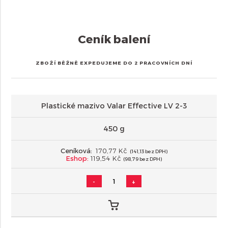
Ceník balení
ZBOŽÍ BĚŽNĚ EXPEDUJEME DO 2 PRACOVNÍCH DNÍ
Plastické mazivo Valar Effective LV 2-3
450 g
Ceníková:
170,77 Kč
(141,13 bez DPH)
Eshop:
119,54 Kč
(98,79 bez DPH)
-
+