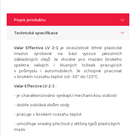
Popis produktu
Technické specifikace
Valar Effective LV 2-3
je víceúčelové lithné plastické
mazivo vyrobené na bázi vysoce jakostních
základových olejů. Je vhodné pro mazání širokého
spektra valivých i kluzných ložisek pracujících
v průmyslu i automobilech. Je schopné pracovat
v širokém rozsahu teplot od -30º do 120ºC.
Valar Effective LV 2-3
:
- je charakterizováno vynikající mechanickou stálostí
- dobře odolává vlivům vody
- pracuje v širokém rozsahu teplot
- umožňuje snadný přechod z většiny typů plastických
maziv