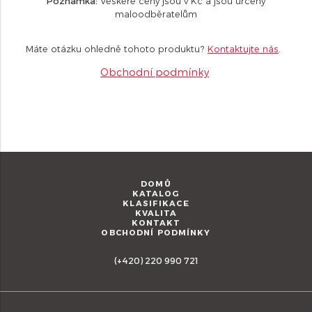
Poznámka:
Veškeré ceny jsou v Kč a jsou určeny
maloodběratelům
Máte otázku ohledně tohoto produktu?
Kontaktujte nás
.
Obchodní podmínky
DOMŮ
KATALOG
KLASIFIKACE
KVALITA
KONTAKT
OBCHODNÍ PODMÍNKY
(+420) 220 990 721