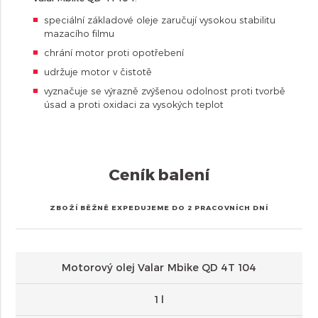
speciální základové oleje zaručují vysokou stabilitu
mazacího filmu
chrání motor proti opotřebení
udržuje motor v čistotě
vyznačuje se výrazně zvýšenou odolnost proti tvorbě
úsad a proti oxidaci za vysokých teplot
Ceník balení
ZBOŽÍ BĚŽNĚ EXPEDUJEME DO 2 PRACOVNÍCH DNÍ
Motorový olej Valar Mbike QD 4T 104
1 l