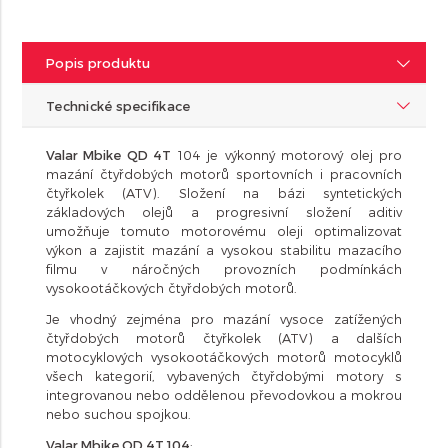
Popis produktu
Technické specifikace
Valar Mbike QD 4T
104 je výkonný motorový olej pro
mazání čtyřdobých motorů sportovních i pracovních
čtyřkolek (ATV). Složení na bázi syntetických
základových olejů a progresivní složení aditiv
umožňuje tomuto motorovému oleji optimalizovat
výkon a zajistit mazání a vysokou stabilitu mazacího
filmu v náročných provozních podmínkách
vysokootáčkových čtyřdobých motorů.
Je vhodný zejména pro mazání vysoce zatížených
čtyřdobých motorů čtyřkolek (ATV) a dalších
motocyklových vysokootáčkových motorů motocyklů
všech kategorií, vybavených čtyřdobými motory s
integrovanou nebo oddělenou převodovkou a mokrou
nebo suchou spojkou.
Valar Mbike QD 4T 104
: