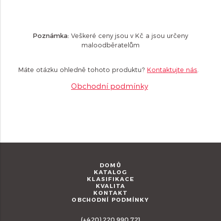
Poznámka:
Veškeré ceny jsou v Kč a jsou určeny
maloodběratelům
Máte otázku ohledně tohoto produktu?
Kontaktujte nás
.
Obchodní podmínky
DOMŮ
KATALOG
KLASIFIKACE
KVALITA
KONTAKT
OBCHODNÍ PODMÍNKY
(+420) 220 990 721