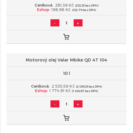
Ceníková:
281,39 Kč
(232,55 bez DPH)
Eshop:
196,98 Kč
(162,79 bez DPH)
-
+
Motorový olej Valar Mbike QD 4T 104
10 l
Ceníková:
2 535,59 Kč
(2 095,53 bez DPH)
Eshop:
1 774,91 Kč
(1 466,87 bez DPH)
-
+