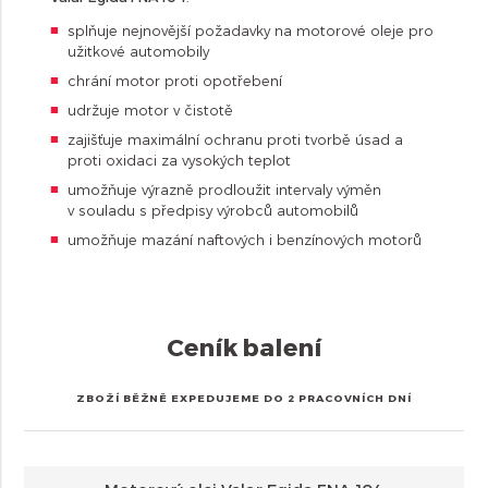
splňuje nejnovější požadavky na motorové oleje pro
užitkové automobily
chrání motor proti opotřebení
udržuje motor v čistotě
zajišťuje maximální ochranu proti tvorbě úsad a
proti oxidaci za vysokých teplot
umožňuje výrazně prodloužit intervaly výměn
v souladu s předpisy výrobců automobilů
umožňuje mazání naftových i benzínových motorů
Ceník balení
ZBOŽÍ BĚŽNĚ EXPEDUJEME DO 2 PRACOVNÍCH DNÍ