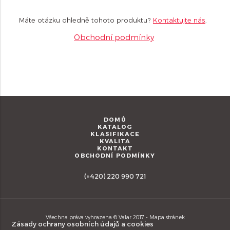
Máte otázku ohledně tohoto produktu?
Kontaktujte nás
.
Obchodní podmínky
DOMŮ
KATALOG
KLASIFIKACE
KVALITA
KONTAKT
OBCHODNÍ PODMÍNKY
(+420) 220 990 721
Všechna práva vyhrazena © Valar 2017 -
Mapa stránek
Zásady ochrany osobních údajů a cookies