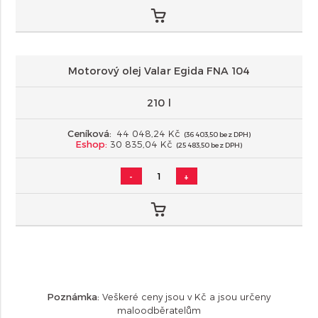
Motorový olej Valar Egida FNA 104
210 l
Ceníková:
44 048,24 Kč
(36 403,50 bez DPH)
Eshop:
30 835,04 Kč
(25 483,50 bez DPH)
-
+
Poznámka:
Veškeré ceny jsou v Kč a jsou určeny
maloodběratelům