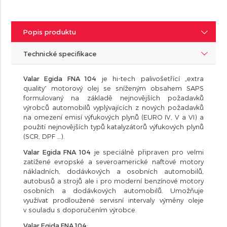
Popis produktu
Technické specifikace
Valar Egida FNA 104
je hi-tech palivošetřící „extra
quality“ motorový olej se sníženým obsahem SAPS
formulovaný na základě nejnovějších požadavků
výrobců automobilů vyplývajících z nových požadavků
na omezení emisí výfukových plynů (EURO IV, V a VI) a
použití nejnovějších typů katalyzátorů výfukových plynů
(SCR, DPF …).
Valar Egida FNA 104
je speciálně připraven pro velmi
zatížené evropské a severoamerické naftové motory
nákladních, dodávkových a osobních automobilů,
autobusů a strojů ale i pro moderní benzínové motory
osobních a dodávkových automobilů. Umožňuje
využívat prodloužené servisní intervaly výměny oleje
v souladu s doporučením výrobce.
Valar Egida FNA 104
: