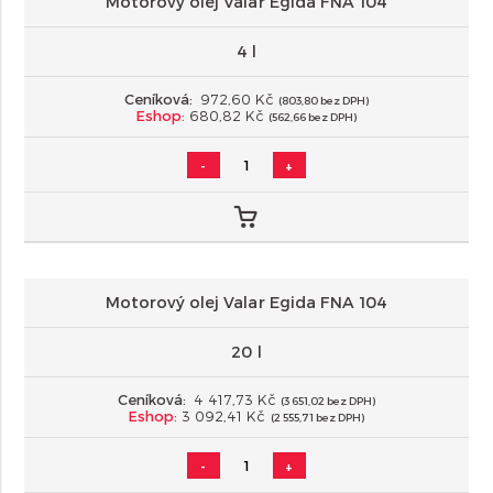
Motorový olej Valar Egida FNA 104
4 l
Ceníková:
972,60 Kč
(803,80 bez DPH)
Eshop:
680,82 Kč
(562,66 bez DPH)
-
+
Motorový olej Valar Egida FNA 104
20 l
Ceníková:
4 417,73 Kč
(3 651,02 bez DPH)
Eshop:
3 092,41 Kč
(2 555,71 bez DPH)
-
+