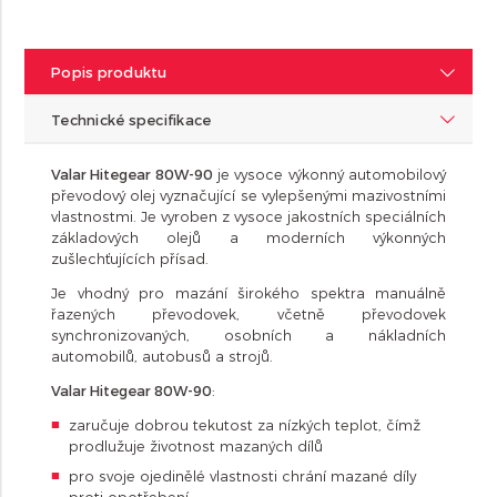
Popis produktu
Technické specifikace
Valar Hitegear 80W-90
je vysoce výkonný automobilový
převodový olej vyznačující se vylepšenými mazivostními
vlastnostmi. Je vyroben z vysoce jakostních speciálních
základových olejů a moderních výkonných
zušlechťujících přísad.
Je vhodný pro mazání širokého spektra manuálně
řazených převodovek, včetně převodovek
synchronizovaných, osobních a nákladních
automobilů, autobusů a strojů.
Valar Hitegear 80W-90
:
zaručuje dobrou tekutost za nízkých teplot, čímž
prodlužuje životnost mazaných dílů
pro svoje ojedinělé vlastnosti chrání mazané díly
proti opotřebení