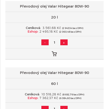
Převodový olej Valar Hitegear 80W-90
20 l
Ceníková:
3 561,68 Kč
(2 943,54 bez DPH)
Eshop:
2 493,18 Kč
(2 060,48 bez DPH)
-
+
Převodový olej Valar Hitegear 80W-90
60 l
Ceníková:
10 518,28 Kč
(8 692,79 bez DPH)
Eshop:
7 362,37 Kč
(6 084,60 bez DPH)
-
+