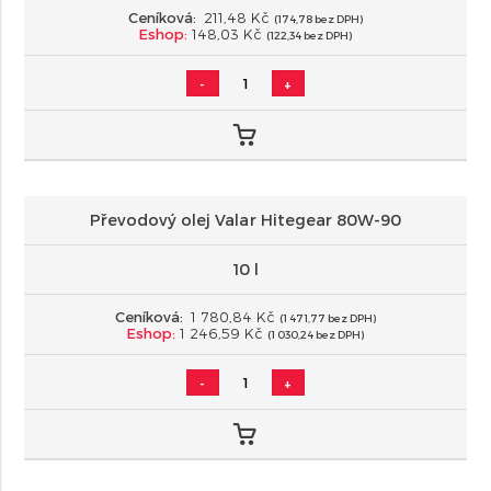
Ceníková:
211,48 Kč
(174,78 bez DPH)
Eshop:
148,03 Kč
(122,34 bez DPH)
-
+
Převodový olej Valar Hitegear 80W-90
10 l
Ceníková:
1 780,84 Kč
(1 471,77 bez DPH)
Eshop:
1 246,59 Kč
(1 030,24 bez DPH)
-
+