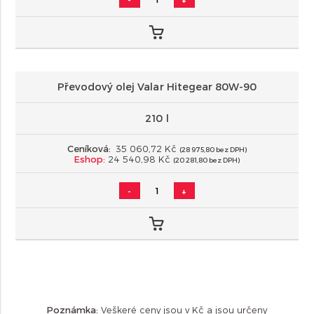
Převodový olej Valar Hitegear 80W-90
210 l
Ceníková:
35 060,72 Kč
(28 975,80 bez DPH)
Eshop:
24 540,98 Kč
(20 281,80 bez DPH)
-
+
Poznámka:
Veškeré ceny jsou v Kč a jsou určeny