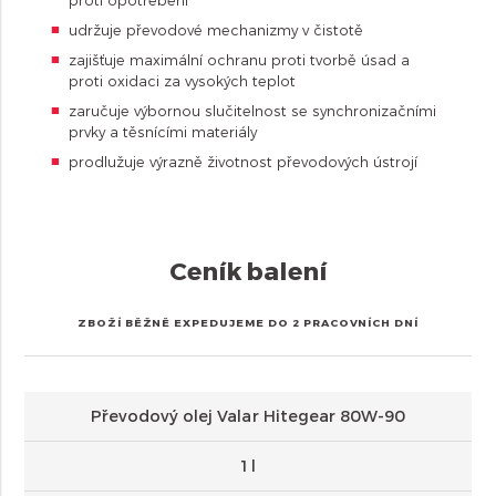
udržuje převodové mechanizmy v čistotě
zajišťuje maximální ochranu proti tvorbě úsad a
proti oxidaci za vysokých teplot
zaručuje výbornou slučitelnost se synchronizačními
prvky a těsnícími materiály
prodlužuje výrazně životnost převodových ústrojí
Ceník balení
ZBOŽÍ BĚŽNĚ EXPEDUJEME DO 2 PRACOVNÍCH DNÍ
Převodový olej Valar Hitegear 80W-90
1 l