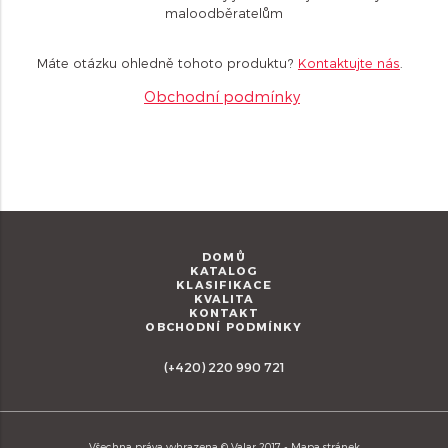
maloodběratelům
Máte otázku ohledně tohoto produktu?
Kontaktujte nás
.
Obchodní podmínky
DOMŮ
KATALOG
KLASIFIKACE
KVALITA
KONTAKT
OBCHODNÍ PODMÍNKY
(+420) 220 990 721
Všechna práva vyhrazena © Valar 2017 -
Mapa stránek