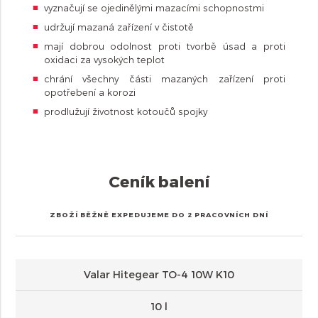
vyznačují se ojedinělými mazacími schopnostmi
udržují mazaná zařízení v čistotě
mají dobrou odolnost proti tvorbě úsad a proti
oxidaci za vysokých teplot
chrání všechny části mazaných zařízení proti
opotřebení a korozi
prodlužují životnost kotoučů spojky
Ceník balení
ZBOŽÍ BĚŽNĚ EXPEDUJEME DO 2 PRACOVNÍCH DNÍ
Valar Hitegear TO-4 10W K10
10 l