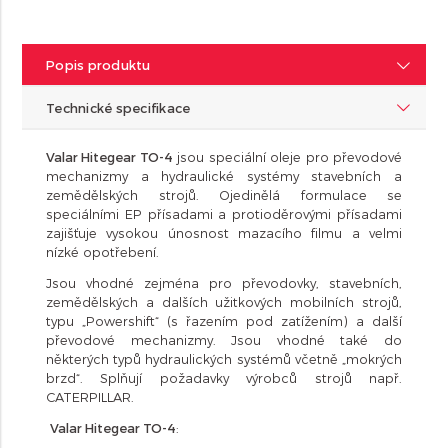
Popis produktu
Technické specifikace
Valar Hitegear TO-4
jsou speciální oleje pro převodové
mechanizmy a hydraulické systémy stavebních a
zemědělských strojů. Ojedinělá formulace se
speciálními EP přísadami a protioděrovými přísadami
zajišťuje vysokou únosnost mazacího filmu a velmi
nízké opotřebení.
Jsou vhodné zejména pro převodovky, stavebních,
zemědělských a dalších užitkových mobilních strojů,
typu „Powershift“ (s řazením pod zatížením) a další
převodové mechanizmy. Jsou vhodné také do
některých typů hydraulických systémů včetně „mokrých
brzd“. Splňují požadavky výrobců strojů např.
CATERPILLAR.
Valar Hitegear TO-4
: