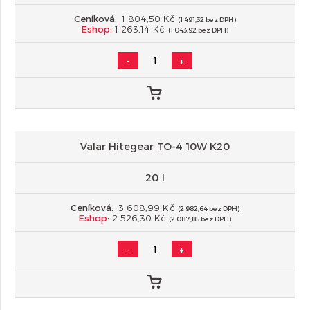
Ceníková:
1 804,50 Kč
(1 491,32 bez DPH)
Eshop:
1 263,14 Kč
(1 043,92 bez DPH)
-
+
Valar Hitegear TO-4 10W K20
20 l
Ceníková:
3 608,99 Kč
(2 982,64 bez DPH)
Eshop:
2 526,30 Kč
(2 087,85 bez DPH)
-
+