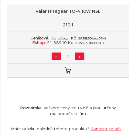
Valar Hitegear TO-4 10W NSL
210 l
Ceníková:
35 556,21 Kč
(29 385,30 bez DPH)
Eshop:
24 889,10 Kč
(20 569,50 bez DPH)
-
+
Poznámka:
Veškeré ceny jsou v Kč a jsou určeny
maloodběratelům
Máte otázku ohledně tohoto produktu?
Kontaktujte nás
.