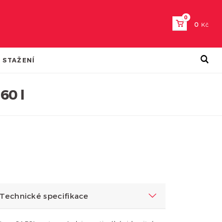
0
0
Kč
 STAŽENÍ
60 l
Technické specifikace