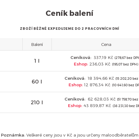
Ceník balení
ZBOŽÍ BĚŽNĚ EXPEDUJEME DO 2 PRACOVNÍCH DNÍ
Balení
Cena
Ceníková:
337,19 Kč
(278,67 bez DP
1 l
Eshop:
236,03 Kč
(195,07 bez DPH)
Ceníková:
18 394,66 Kč
(15 202,20 be
60 l
Eshop:
12 876,34 Kč
(10 641,60 bez D
Ceníková:
62 628,03 Kč
(51 758,70 be
210 l
Eshop:
43 839,87 Kč
(36 231,30 bez D
Poznámka:
Veškeré ceny jsou v Kč a jsou určeny maloodběratelům