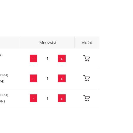
Množství
Vložit
H)
-
+
z DPH)
-
+
PH)
z DPH)
-
+
PH)