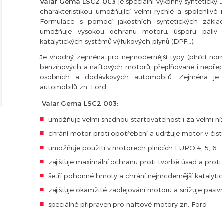
Valar Gema LSC2 003
je speciální výkonný syntetický 
charakteristikou umožňující velmi rychlé a spolehliv
Formulace s pomocí jakostních syntetických zákla
umožňuje vysokou ochranu motoru, úsporu paliv 
katalytických systémů výfukových plynů (DPF…).
Je vhodný zejména pro nejmodernější typy (plnící no
benzínových a naftových motorů, přeplňované i nepřepl
osobních a dodávkových automobilů. Zejména je
automobilů zn. Ford.
Valar Gema LSC2 003:
umožňuje velmi snadnou startovatelnost i za velmi n
chrání motor proti opotřebení a udržuje motor v čis
umožňuje použití v motorech plnících EURO 4, 5, 6
zajišťuje maximální ochranu proti tvorbě úsad a proti
šetří pohonné hmoty a chrání nejmodernější katalyti
zajišťuje okamžité zaolejování motoru a snižuje pasi
speciálně připraven pro naftové motory zn. Ford