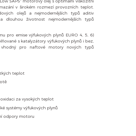
„Low SAPS“ motorový olej s optimální viskozitní
é mazání v širokém rozmezí provozních teplot.
dových olejů a nejmodernějších typů aditiv
a dlouhou životnost nejmodernějších typů
rmu pro emise výfukových plynů EURO 4, 5, 6)
ňované s katalyzátory výfukových plynů i bez,
 vhodný pro naftové motory nových typů
ízkých teplot
totě
 oxidaci za vysokých teplot
cké systémy výfukových plynů
vní odpory motoru